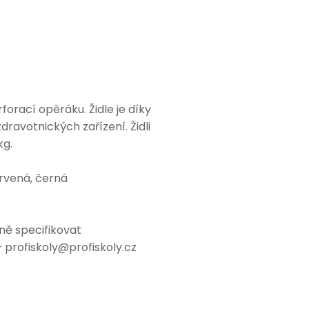
forací opěráku. Židle je díky
avotnických zařízení. Židli
kg.
ervená, černá
sně specifikovat
– profiskoly@profiskoly.cz