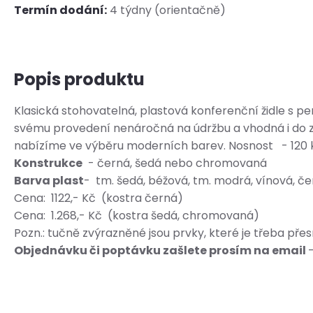
Termín dodání:
4 týdny (orientačně)
Popis produktu
Klasická stohovatelná, plastová konferenční židle s per
svému provedení nenáročná na údržbu a vhodná i do zdr
nabízíme ve výběru moderních barev. Nosnost
- 120 
Konstrukce
- černá, šedá nebo chromovaná
Barva
plast
- tm. šedá, béžová, tm. modrá, vínová, č
Cena:
1122
,- Kč
(kostra černá)
Cena:
1.268
,- Kč
(kostra šedá, chromovaná)
Pozn.: tučně zvýrazněné jsou prvky, které je třeba pře
Objednávku či poptávku zašlete prosím na email