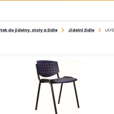
ek do jídelny, stoly a židle
Jídelní židle
LAY