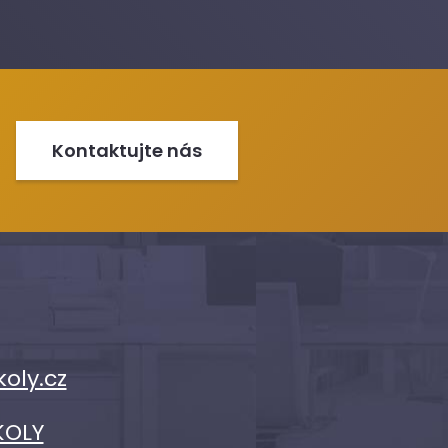
Kontaktujte nás
koly.cz
KOLY