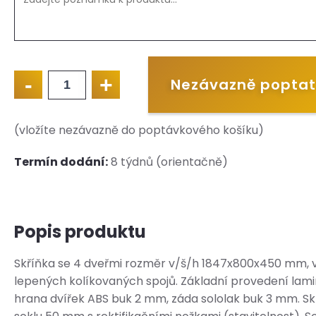
-
+
Nezávazně poptat
Skříňka
se
4
dveřmi
(vložíte nezávazně do poptávkového košíku)
GRANT
1847x800x450
Termín dodání:
8 týdnů (orientačně)
množství
Popis produktu
Skříňka se 4 dveřmi rozměr v/š/h 1847x800x450 mm, v
lepených kolíkovaných spojů. Základní provedení lami
hrana dvířek ABS buk 2 mm, záda sololak buk 3 mm. Skř