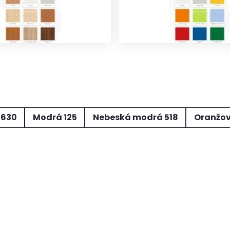
U630
Modrá 125
Nebeská modrá 518
Oranžov