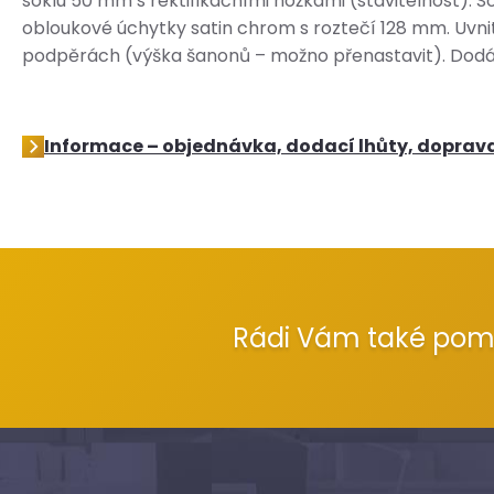
soklu 50 mm s rektifikačními nožkami (stavitelnost). S
obloukové úchytky satin chrom s roztečí 128 mm. Uvni
podpěrách (výška šanonů – možno přenastavit). Dod
Informace – objednávka, dodací lhůty, doprav
Rádi Vám také po