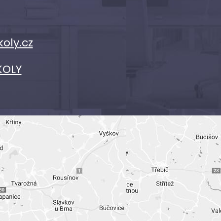
koly.cz
KOLY