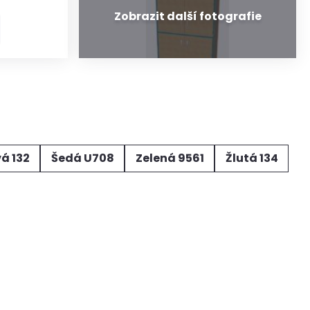
á 132
Šedá U708
Zelená 9561
Žlutá 134