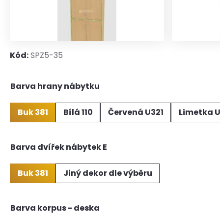
Kód:
SPZ5-35
Barva hrany nábytku
Buk 381
Bílá 110
Červená U321
Limetka 
Barva dvířek nábytek E
Buk 381
Jiný dekor dle výběru
Barva korpus - deska