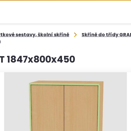
kové sestavy, školní skříně
Skříně do třídy GRA
0
NT 1847x800x450