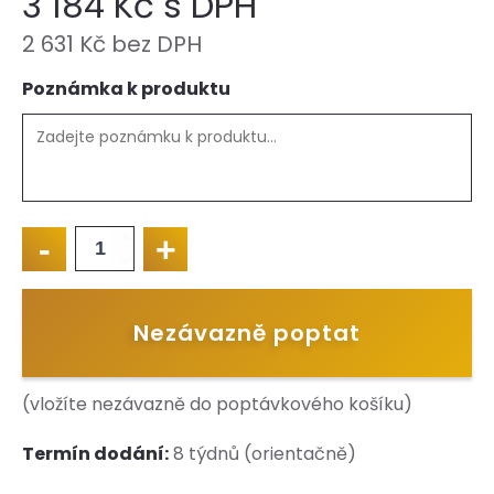
3 184 Kč s DPH
2 631 Kč bez DPH
Poznámka k produktu
-
+
STŮL
trubkový
pevný
PRO
Nezávazně poptat
množství
(vložíte nezávazně do poptávkového košíku)
Termín dodání:
8 týdnů (orientačně)