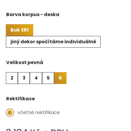
Barva korpus - deska
Buk 381
jiný dekor spočítáme individuálně
Velikost pevná
2
3
4
5
6
Rektifikace
včetně rektifikace