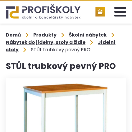
Domů
Produkty
Školní nábytek
Nábytek do jídelny, stoly a židle
Jídelní
stoly
STŮL trubkový pevný PRO
STŮL trubkový pevný PRO