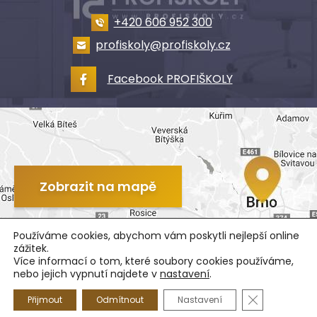
+420 606 952 300
profiskoly@profiskoly.cz
Facebook PROFIŠKOLY
Zobrazit na mapě
Používáme cookies, abychom vám poskytli nejlepší online
zážitek.
Více informací o tom, které soubory cookies používáme,
nebo jejich vypnutí najdete v
nastavení
.
© 2022 PROFIŠKOLY - nábytek, s.r.o.
Zavřít cookie
Přijmout
Odmítnout
Nastavení
Ochrana osobních údajů
SEO